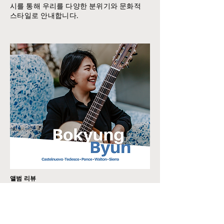
시를 통해 우리를 다양한 분위기와 문화적
스타일로 안내합니다.
앨범 리뷰
"A very beautiful disc. From the first notes of the
“Gallarda” from Castelnuovo-Tedesco’s
Escarraman, we are treated to extraordinary
musicianship, technical assurance, and beauty